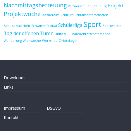
Nachmittagsbetreuung
Projekt
Partnerschulen
Pfeilburg
Projektwoche
Riesneralm
Schikurs
Schulmeisterschaften
Sport
Schülerliga
Schulsozialarbeit
Schwimmfestival
Sportwoche
Tag der offenen Türen
Unified Fußballmeisterschaft
Vienna
Wanderung
Wienwoche
Workshop
Zirbitzkogel
Downloads
Links
Impressum
DSGVO
Kontakt