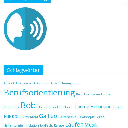
Schlagwörter
Advent
Adventmarkt
Antenne
Auszeichnung
Berufsorientierung
Bezirksschwimmturnier
Bobi
Coding
Exkursion
Bibliothek
Brunnenlauf
Bücherei
Futsal
Galileo
Fußball
Fürstenfeld
Gartenecke
Gewinnspiel
Graz
Laufen
Musik
Hallenturnier
Inklusion
JobTech.
Karate