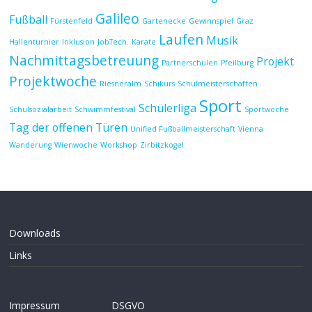
Galileo
Fußball
Fürstenfeld
Gartenecke
Gewinnspiel
Graz
Laufen
Musik
Hallenturnier
Inklusion
JobTech.
Karate
Nachmittagsbetreuung
Projekt
Partnerschulen
Pfeilburg
Projektwoche
Riesneralm
Schikurs
Schulmeisterschaften
Sport
Schülerliga
Schulsozialarbeit
Schwimmfestival
Sportwoche
Tag der offenen Türen
Unified Fußballmeisterschaft
Vienna
Wanderung
Wienwoche
Workshop
Zirbitzkogel
Downloads
Links
Impressum
DSGVO