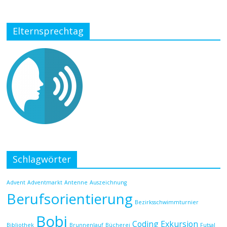
Elternsprechtag
Schlagwörter
Advent
Adventmarkt
Antenne
Auszeichnung
Berufsorientierung
Bezirksschwimmturnier
Bobi
Coding
Exkursion
Bibliothek
Brunnenlauf
Bücherei
Futsal