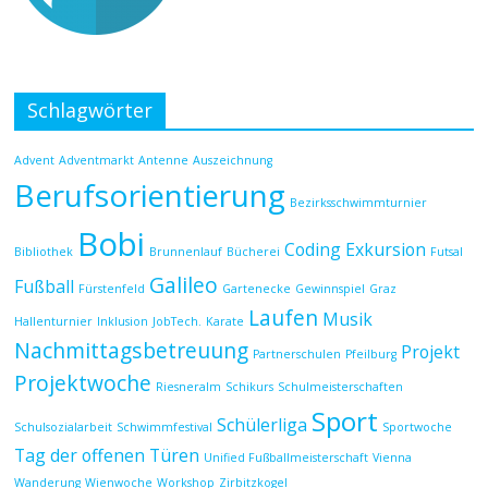
Schlagwörter
Advent
Adventmarkt
Antenne
Auszeichnung
Berufsorientierung
Bezirksschwimmturnier
Bobi
Coding
Exkursion
Bibliothek
Brunnenlauf
Bücherei
Futsal
Galileo
Fußball
Fürstenfeld
Gartenecke
Gewinnspiel
Graz
Laufen
Musik
Hallenturnier
Inklusion
JobTech.
Karate
Nachmittagsbetreuung
Projekt
Partnerschulen
Pfeilburg
Projektwoche
Riesneralm
Schikurs
Schulmeisterschaften
Sport
Schülerliga
Schulsozialarbeit
Schwimmfestival
Sportwoche
Tag der offenen Türen
Unified Fußballmeisterschaft
Vienna
Wanderung
Wienwoche
Workshop
Zirbitzkogel