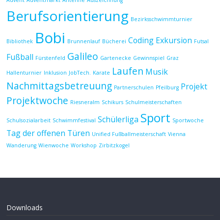
Advent
Adventmarkt
Antenne
Auszeichnung
Berufsorientierung
Bezirksschwimmturnier
Bobi
Coding
Exkursion
Bibliothek
Brunnenlauf
Bücherei
Futsal
Galileo
Fußball
Fürstenfeld
Gartenecke
Gewinnspiel
Graz
Laufen
Musik
Hallenturnier
Inklusion
JobTech.
Karate
Nachmittagsbetreuung
Projekt
Partnerschulen
Pfeilburg
Projektwoche
Riesneralm
Schikurs
Schulmeisterschaften
Sport
Schülerliga
Schulsozialarbeit
Schwimmfestival
Sportwoche
Tag der offenen Türen
Unified Fußballmeisterschaft
Vienna
Wanderung
Wienwoche
Workshop
Zirbitzkogel
Downloads