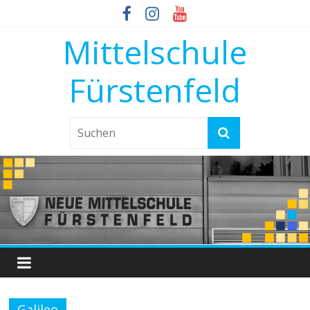
Mittelschule
Fürstenfeld
Galileo