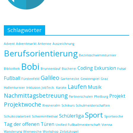
Schlagwörter
Advent
Adventmarkt
Antenne
Auszeichnung
Berufsorientierung
Bezirksschwimmturnier
Bobi
Coding
Exkursion
Bibliothek
Brunnenlauf
Bücherei
Futsal
Galileo
Fußball
Fürstenfeld
Gartenecke
Gewinnspiel
Graz
Laufen
Musik
Hallenturnier
Inklusion
JobTech.
Karate
Nachmittagsbetreuung
Projekt
Partnerschulen
Pfeilburg
Projektwoche
Riesneralm
Schikurs
Schulmeisterschaften
Sport
Schülerliga
Schulsozialarbeit
Schwimmfestival
Sportwoche
Tag der offenen Türen
Unified Fußballmeisterschaft
Vienna
Wanderung
Wienwoche
Workshop
Zirbitzkogel