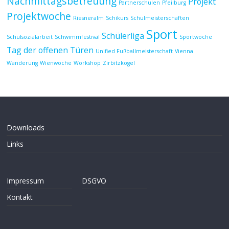
Nachmittagsbetreuung
Projekt
Partnerschulen
Pfeilburg
Projektwoche
Riesneralm
Schikurs
Schulmeisterschaften
Sport
Schülerliga
Schulsozialarbeit
Schwimmfestival
Sportwoche
Tag der offenen Türen
Unified Fußballmeisterschaft
Vienna
Wanderung
Wienwoche
Workshop
Zirbitzkogel
Downloads
Links
Impressum
DSGVO
Kontakt