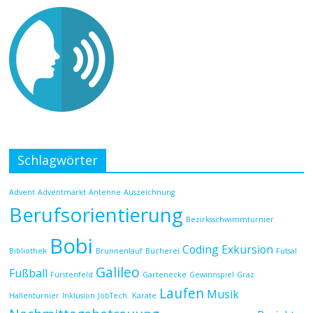
Schlagwörter
Advent
Adventmarkt
Antenne
Auszeichnung
Berufsorientierung
Bezirksschwimmturnier
Bobi
Coding
Exkursion
Bibliothek
Brunnenlauf
Bücherei
Futsal
Galileo
Fußball
Fürstenfeld
Gartenecke
Gewinnspiel
Graz
Laufen
Musik
Hallenturnier
Inklusion
JobTech.
Karate