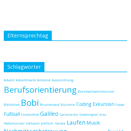
Elternsprechtag
Schlagwörter
Advent
Adventmarkt
Antenne
Auszeichnung
Berufsorientierung
Bezirksschwimmturnier
Bobi
Coding
Exkursion
Bibliothek
Brunnenlauf
Bücherei
Futsal
Galileo
Fußball
Fürstenfeld
Gartenecke
Gewinnspiel
Graz
Laufen
Musik
Hallenturnier
Inklusion
JobTech.
Karate