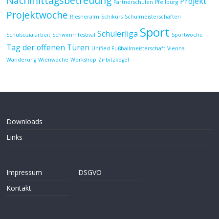
Nachmittagsbetreuung
Projekt
Partnerschulen
Pfeilburg
Projektwoche
Riesneralm
Schikurs
Schulmeisterschaften
Sport
Schülerliga
Schulsozialarbeit
Schwimmfestival
Sportwoche
Tag der offenen Türen
Unified Fußballmeisterschaft
Vienna
Wanderung
Wienwoche
Workshop
Zirbitzkogel
Downloads
Links
Impressum
DSGVO
Kontakt