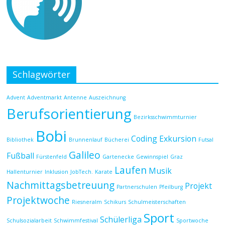
Schlagwörter
Advent
Adventmarkt
Antenne
Auszeichnung
Berufsorientierung
Bezirksschwimmturnier
Bobi
Coding
Exkursion
Bibliothek
Brunnenlauf
Bücherei
Futsal
Galileo
Fußball
Fürstenfeld
Gartenecke
Gewinnspiel
Graz
Laufen
Musik
Hallenturnier
Inklusion
JobTech.
Karate
Nachmittagsbetreuung
Projekt
Partnerschulen
Pfeilburg
Projektwoche
Riesneralm
Schikurs
Schulmeisterschaften
Sport
Schülerliga
Schulsozialarbeit
Schwimmfestival
Sportwoche