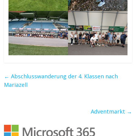
←
Abschlusswanderung der 4. Klassen nach
Mariazell
Adventmarkt
→